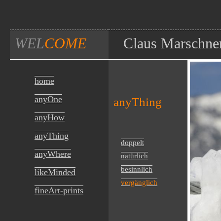
WEL
COME
Claus Marschne
home
anyOne
anyThing
anyHow
anyThing
doppelt
anyWhere
natürlich
besinnlich
likeMinded
vergänglich
fineArt-prints