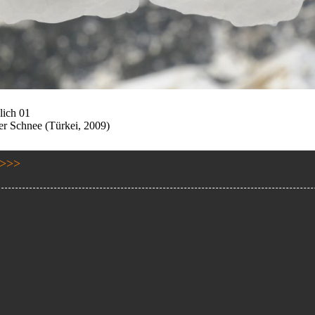
lich 01
er Schnee (Türkei, 2009)
>>>